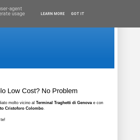
 user-agent
nerate usage
LEARN MORE
GOT IT
olo Low Cost? No Problem
iato molto vicino al
Terminal Traghetti di Genova
e con
to Cristoforo Colombo
.
te!