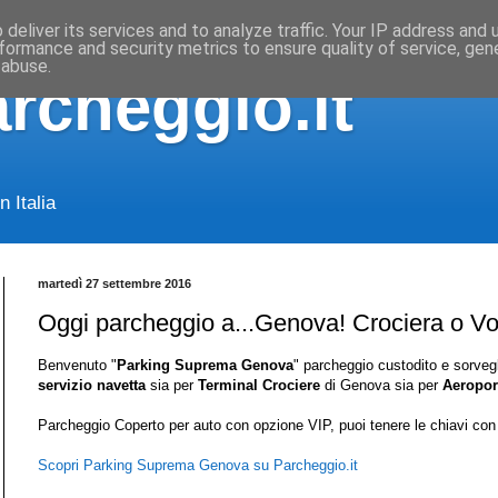
deliver its services and to analyze traffic. Your IP address and
formance and security metrics to ensure quality of service, ge
 abuse.
archeggio.it
 Italia
martedì 27 settembre 2016
Oggi parcheggio a...Genova! Crociera o V
Benvenuto "
Parking Suprema Genova
"
parcheggio custodito e sorvegl
servizio navetta
sia per
Terminal Crociere
di Genova sia per
Aeropor
Parcheggio Coperto per auto con opzione VIP, puoi tenere le chiavi con 
Scopri Parking Suprema Genova su Parcheggio.it