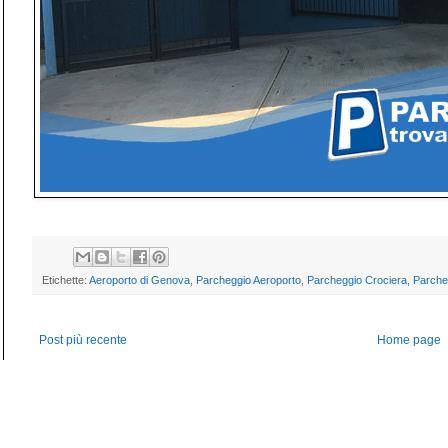
Etichette:
Aeroporto di Genova
,
Parcheggio Aeroporto
,
Parcheggio Crociera
,
Parche
Post più recente
Home page